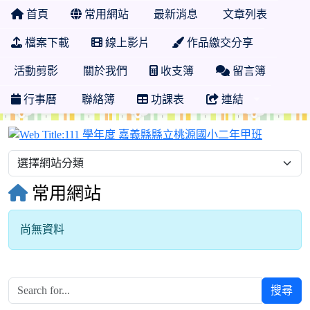
首頁
常用網站
最新消息
文章列表
檔案下載
線上影片
作品繳交分享
活動剪影
關於我們
收支簿
留言簿
行事曆
聯絡簿
功課表
連結
111 學
常用網站
尚無資料
搜尋