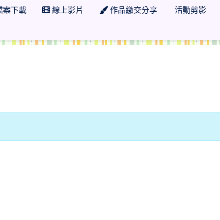
檔案下載
線上影片
作品繳交分享
活動剪影
 學年度 嘉義縣縣立桃源國小二年甲班