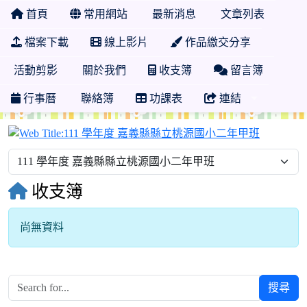
首頁
常用網站
最新消息
文章列表
檔案下載
線上影片
作品繳交分享
活動剪影
關於我們
收支簿
留言簿
行事曆
聯絡簿
功課表
連結
111 學
收支簿
尚無資料
搜尋