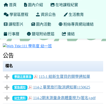
首頁
園內介紹
在地課程紀實
學習區歷程
資訊公告
生活教育
課程影片
園內活動
粉絲專頁網站連結
行事曆
鹽埕附幼歷屆
連結
111 學年度 幼一班
公告
檔名
115-1 給新生寶貝的開學通知單
學期注意事項
114-2 畢業旅行取消通知單1150625
緊急通知
114-2期末測量身高體重視力(匿名).pdf
幼生資料