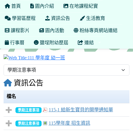
首頁
園內介紹
在地課程紀實
學習區歷程
資訊公告
生活教育
課程影片
園內活動
粉絲專頁網站連結
行事曆
鹽埕附幼歷屆
連結
111 學年度 幼一班
資訊公告
檔名
115-1 給新生寶貝的開學通知單
學期注意事項
115學年度 招生資訊
學期注意事項