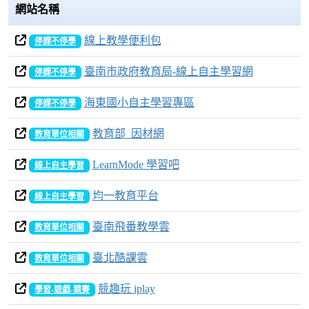
網站名稱
30日
31日
1日
2日
3日
4日
5日
線上教學便利包
停課不停學
臺南市政府教育局-線上自主學習網
停課不停學
海東國小自主學習專區
停課不停學
教育部_因材網
教育單位相關
LearnMode 學習吧
線上自主學習
均一教育平台
線上自主學習
臺南飛番教學雲
教育單位相關
臺北酷課雲
教育單位相關
競趣玩 iplay
學習-遊戲-競賽