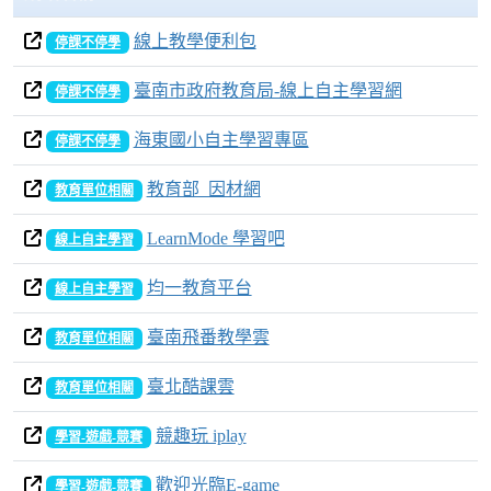
30日
31日
1日
2日
3日
4日
5日
線上教學便利包
停課不停學
臺南市政府教育局-線上自主學習網
停課不停學
海東國小自主學習專區
停課不停學
教育部_因材網
教育單位相關
LearnMode 學習吧
線上自主學習
均一教育平台
線上自主學習
臺南飛番教學雲
教育單位相關
臺北酷課雲
教育單位相關
競趣玩 iplay
學習-遊戲-競賽
歡迎光臨E-game
學習-遊戲-競賽