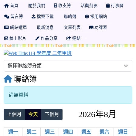
首頁
關於我們
收支簿
活動剪影
行事曆
留言簿
檔案下載
聯絡簿
常用網站
網站選單
最新消息
文章列表
功課表
線上影片
作品分享
連結
114 學年度 二年甲班
聯絡簿
尚無資料
2026年8月
上個月
今天
下個月
週一
週二
週三
週四
週五
週六
週日