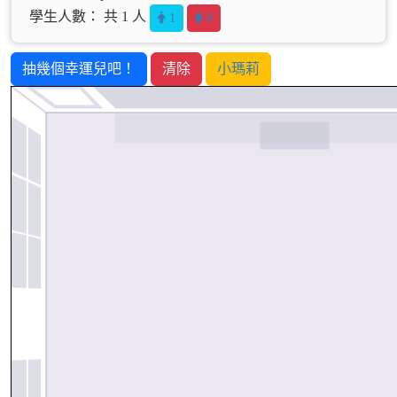
學生人數： 共 1 人
1
0
抽幾個幸運兒吧！
清除
小瑪莉