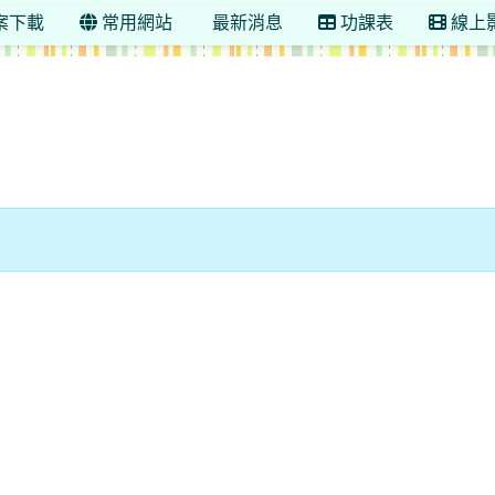
案下載
常用網站
最新消息
功課表
線上
13 學年度 新竹縣縣立竹中國小六年真班(601)