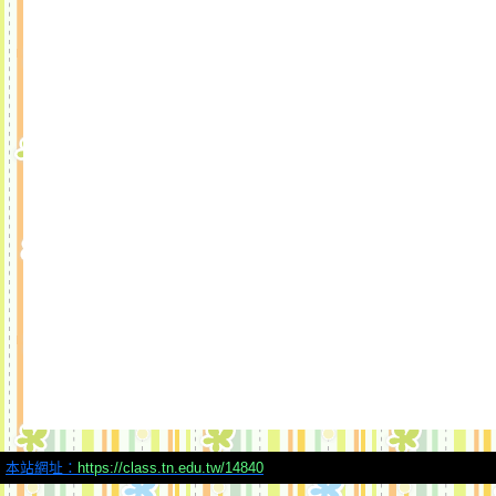
本站網址：
https://class.tn.edu.tw/14840