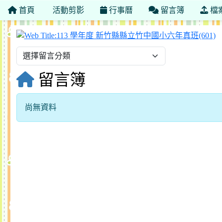
首頁
活動剪影
行事曆
留言簿
檔
1
留言簿
尚無資料