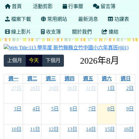
首頁
活動剪影
行事曆
留言簿
檔案下載
常用網站
最新消息
功課表
線上影片
收支簿
關於我們
連結
11
2026年8月
上個月
今天
下個月
週一
週二
週三
週四
週五
週六
週日
27日
28日
29日
30日
31日
1日
2日
3日
4日
5日
6日
7日
8日
9日
10日
11日
12日
13日
14日
15日
16日