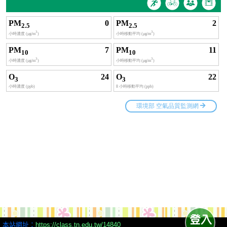
本站網址：
https://class.tn.edu.tw/14840