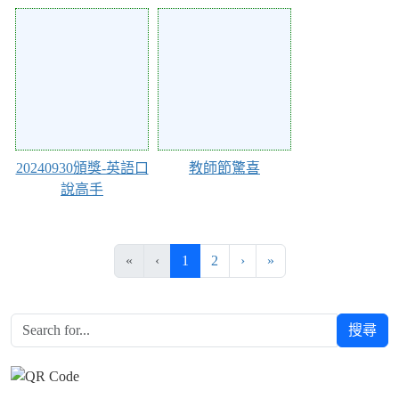
120884
120883
20240930頒獎-英語口
教師節驚喜
說高手
(目前頁次)
下一頁
最後頁
«
‹
1
2
›
»
搜尋