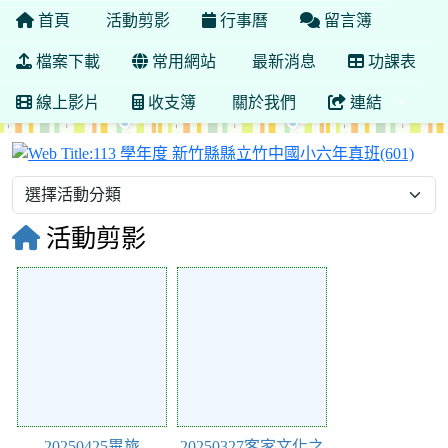
首頁
活動剪影
行事曆
留言簿
檔案下載
常用網站
最新消息
功課表
線上影片
收支簿
關於我們
連結
11
活動剪影
127943
127941
20250425畢旅
20250327客家文化之