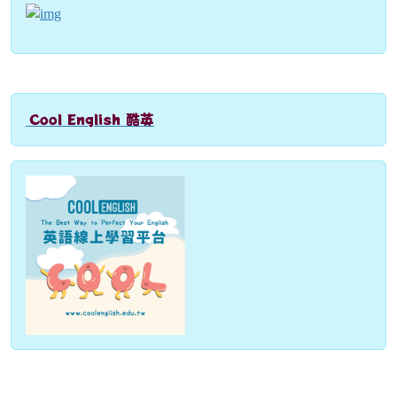
link to https://engoo.com.tw/app/materials/en
Cool English 酷英
link to http://www.coolenglish.edu.tw