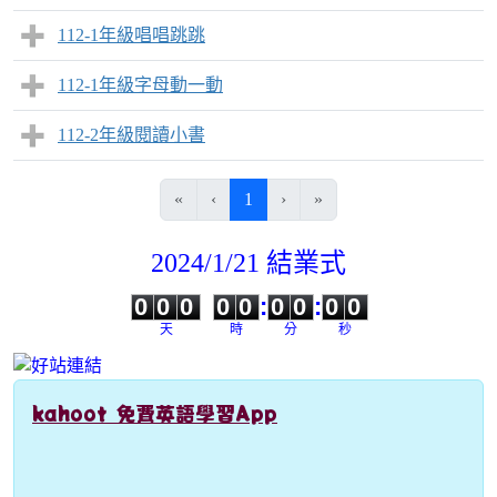
112-1年級唱唱跳跳
112-1年級字母動一動
112-2年級閱讀小書
(目前頁次)
«
‹
1
›
»
2024/1/21 結業式
0
0
0
0
0
0
0
0
0
0
0
0
0
0
:
0
0
:
0
0
天
時
分
秒
kahoot 免費英語學習App