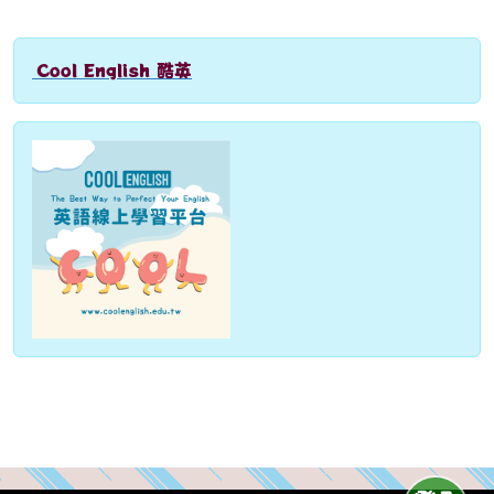
Cool English 酷英
link to http://www.coolenglish.edu.tw
Over View