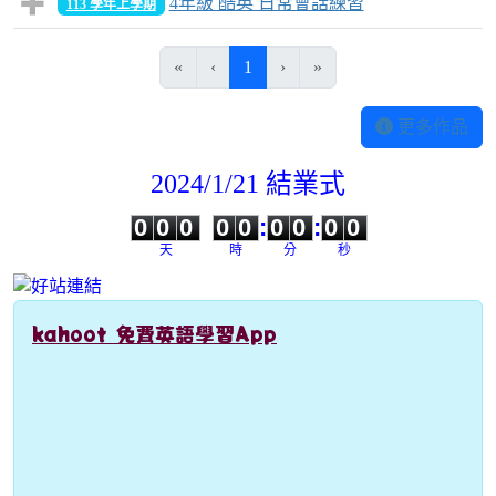
4年級 酷英 日常會話練習
113 學年上學期
(目前頁次)
«
‹
1
›
»
更多作品
2024/1/21 結業式
0
0
0
0
0
0
0
0
0
0
0
0
0
0
:
0
0
:
0
0
天
時
分
秒
kahoot 免費英語學習App