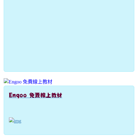
Engoo 免費線上教材
link to https://engoo.com.tw/app/materials/en