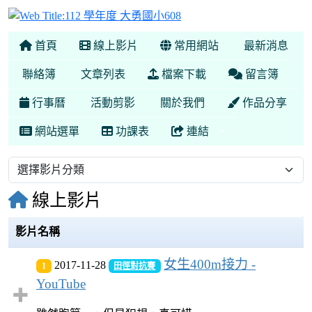
112 學年度 大勇國小608
首頁
線上影片
常用網站
最新消息
聯絡簿
文章列表
檔案下載
留言簿
行事曆
活動剪影
關於我們
作品分享
網站選單
功課表
連結
線上影片
影片名稱
女生400m接力 -
2017-11-28
1
田徑對抗賽
YouTube