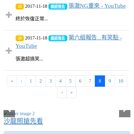
張澈NG重來 - YouTube
2017-11-18
19
國語報告
終於恢復正常...
第六組報告...有笑點 -
2017-11-18
20
國語報告
YouTube
張澈超搞笑...
第一頁
上一頁
(目前頁次)
«
‹
1
2
3
4
5
6
7
8
9
10
下一頁
最後頁
›
»
沙龍照搶先看