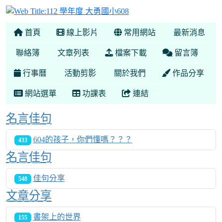
112 學年度 大勇國小608
首頁
線上影片
常用網站
最新消息
聯絡簿
文章列表
檔案下載
留言簿
行事曆
活動剪影
關於我們
作品分享
網站選單
功課表
連結
名言佳句
604的孩子，你們懂嗎？？？
433
名言佳句
佳句分享
548
文章分享
書架上的世界
155