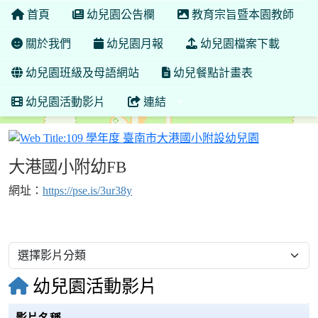
首頁
幼兒園公告欄
教育宗旨暨本園教師
關於我們
幼兒園月報
幼兒園檔案下載
幼兒園班級及母語網站
幼兒餐點計畫表
幼兒園活動影片
連結
109 學年
大港國小附幼FB
網址：
https://pse.is/3ur38y
幼兒園活動影片