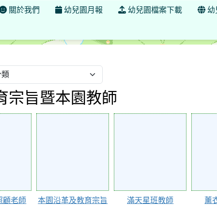
關於我們
幼兒園月報
幼兒園檔案下載
幼
學年度 臺南市大港國小附設幼兒園
育宗旨暨本園教師
66472
66291
66290
照顧老師
本園沿革及教育宗旨
滿天星班教師
薰