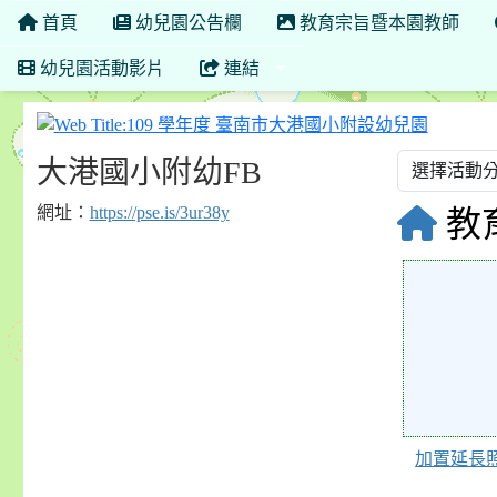
首頁
幼兒園公告欄
教育宗旨暨本園教師
幼兒園活動影片
連結
109 
大港國小附幼FB
網址：
https://pse.is/3ur38y
教
118948
加置延長