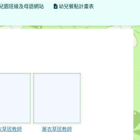
兒園班級及母語網站
幼兒餐點計畫表
66289
衣草班教師
薰衣草班教師