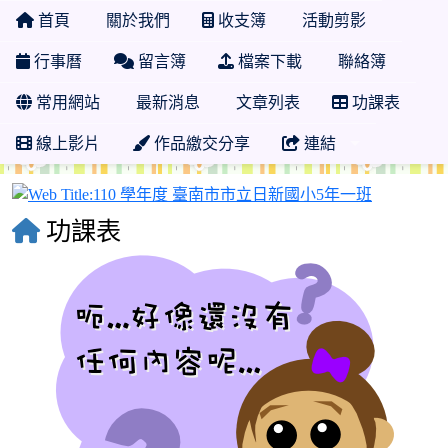
首頁
關於我們
收支簿
活動剪影
行事曆
留言簿
檔案下載
聯絡簿
常用網站
最新消息
文章列表
功課表
線上影片
作品繳交分享
連結
110 學
功課表