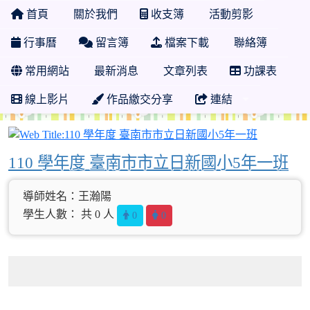
首頁
關於我們
收支簿
活動剪影
行事曆
留言簿
檔案下載
聯絡簿
常用網站
最新消息
文章列表
功課表
線上影片
作品繳交分享
連結
110 學
110 學年度 臺南市市立日新國小5年一班
導師姓名：王瀚陽
學生人數： 共 0 人
0
0