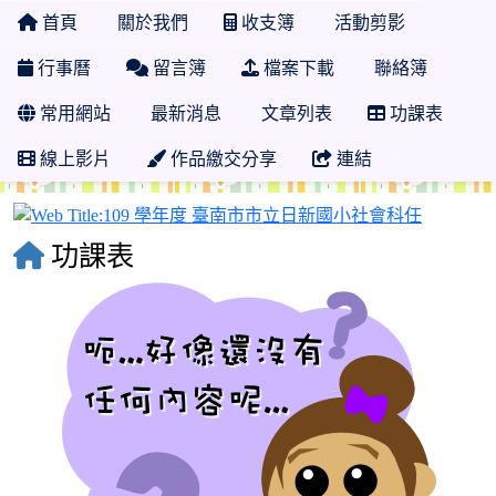
首頁
關於我們
收支簿
活動剪影
行事曆
留言簿
檔案下載
聯絡簿
常用網站
最新消息
文章列表
功課表
線上影片
作品繳交分享
連結
109 
功課表