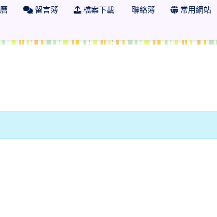
曆
留言簿
檔案下載
聯絡簿
常用網站
 學年度 臺南市市立日新國小社會科任