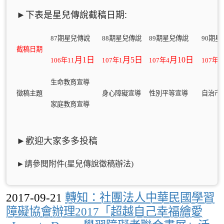
►
下表是星兒傳說截稿日期:
87
期星兒傳說
88
期星兒傳說
89
期星兒傳說
90
期星
截稿日期
月1
日
月5
日
月10
日
106
年11
107
年1
107
年4
107
年6
生命教育宣導
徵稿主題
身心障礙宣導
性別平等宣導
自治市
家庭教育宣導
►
歡迎大家多多投稿
►請參閱附件(星兒傳說徵稿辦法)
2017-09-21
轉知：社團法人中華民國學習
障礙協會辦理2017「超越自己幸福繪愛