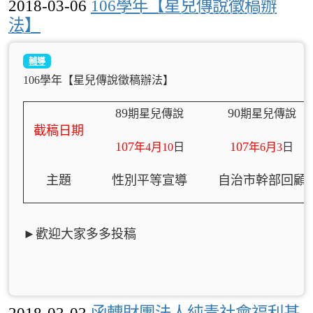
2018-03-06
106學年【星兒傳說徵稿辦
法】
輔導
106學年【星兒傳說徵稿辦法】
89
90
期星兒傳說
期星兒傳說
截稿日期
107
107
年4
月10
日
年6
月3
日
主題
性別平等宣導
自治市幹部回顧
►
歡迎大家多多投稿
2018-03-03
函轉財團法人純青社會福利基