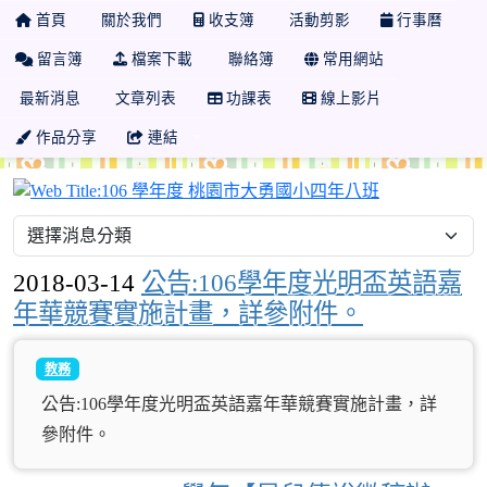
首頁
關於我們
收支簿
活動剪影
行事曆
留言簿
檔案下載
聯絡簿
常用網站
最新消息
文章列表
功課表
線上影片
作品分享
連結
106 學年度
2018-03-14
公告:106學年度光明盃英語嘉
年華競賽實施計畫，詳參附件。
教務
公告:106學年度光明盃英語嘉年華競賽實施計畫，詳
參附件。