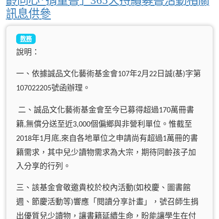
訊息供參
教務
說明：
一、依據誠品文化藝術基金會
年
月
日誠
基
字第
107
2
22
(
)
號函辦理。
107022205
二、誠品文化藝術基金會至今已募得超過
萬冊書
170
籍
無償分送至近
個偏鄉與非營利單位。惟截至
,
3,000
年
月底
來自各地單位之申請尚有超過
萬冊的書
2018
1
,
1
籍需求，其中兒少讀物需求為大宗，期待同齡孩子加
入分享的行列。
三、該基金會敬邀貴校於校內活動
如校慶、圖書館
(
週、節慶活動等
響應「閱讀分享計畫」，號召師生捐
)
出優質兒少讀物，讓書籍延續生命，盼能讓學生在付