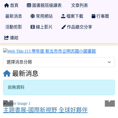
首頁
圖書館班級課表
文章列表
最新消息
常用網站
檔案下載
行事曆
活動剪影
線上影片
作品繳交分享
連結
113 學年
最新消息
尚無資料
主題書展-國際新視野 全球好夥伴