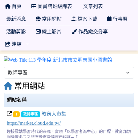
首頁
圖書館班級課表
文章列表
最新消息
常用網站
檔案下載
行事曆
活動剪影
線上影片
作品繳交分享
連結
113 學年
常用網站
網站名稱
教育大市集
1
教師專區
https://market.cloud.edu.tw/
迎接雲端學習時代的來臨，實現「以學習者為中心」的目標，教育部規
劃建置多元及豐富教育雲端應用服務─「...