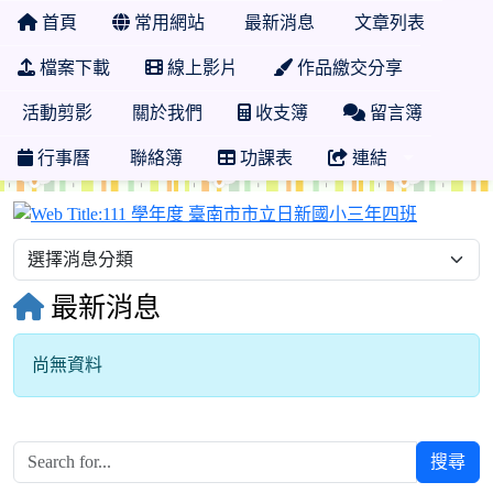
首頁
常用網站
最新消息
文章列表
檔案下載
線上影片
作品繳交分享
活動剪影
關於我們
收支簿
留言簿
行事曆
聯絡簿
功課表
連結
111 學
最新消息
尚無資料
搜尋