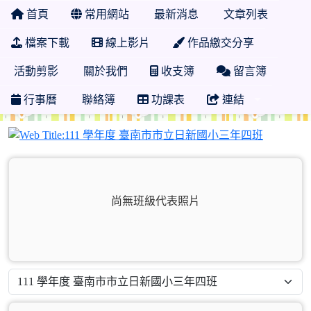
首頁
常用網站
最新消息
文章列表
檔案下載
線上影片
作品繳交分享
活動剪影
關於我們
收支簿
留言簿
行事曆
聯絡簿
功課表
連結
111 學
尚無班級代表照片