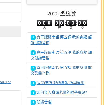
2020 聖誕節
0
0
0
0
0
0
0
0
0
0
0
0
0
0
:
0
0
:
0
0
天
時
分
秒
真平版閩南語 第五課 我的身軀 語
2
詞朗讀音檔
真平版閩南語 第五課 我的身軀 課
2
文朗讀音檔
真平版閩南語 第五課 我的身軀 課
2
文歌曲音檔
Tube
04 第五課 我的身軀 語詞運用
1
如何登入庭耀老師的教學網站?
1
朗讀音檔
1