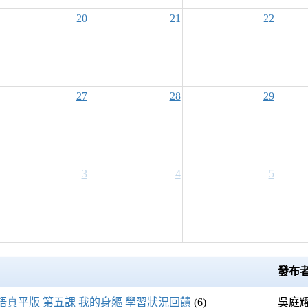
20
21
22
27
28
29
3
4
5
發布
真平版 第五課 我的身軀 學習狀況回饋
(6)
吳庭