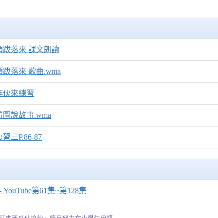
頂跋落來 課文朗讀
跋落來 歌曲.wma
 作伙來練習
看圖說故事.wma
三P.86-87
ouTube第61集~第128集