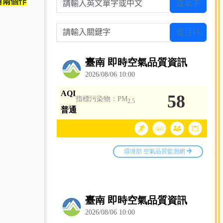
有兩個作
查單字
請輸入關鍵字
查百科