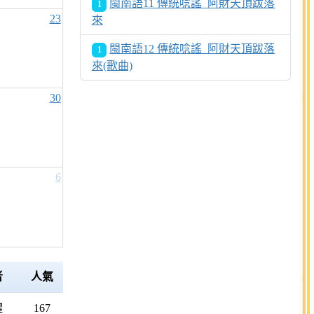
閩南語11 傳統唸謠_阿財天頂跋落
1
23
來
閩南語12 傳統唸謠_阿財天頂跋落
1
來(歌曲)
30
6
者
人氣
耀
167