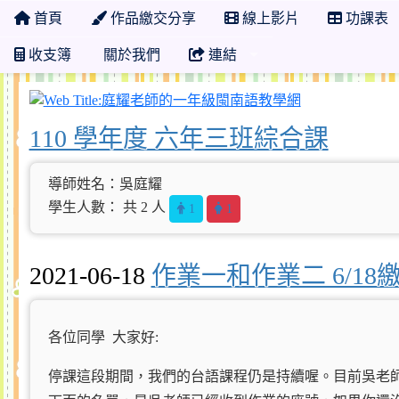
首頁
作品繳交分享
線上影片
功課表
收支簿
關於我們
連結
庭耀老師的一
110 學年度 六年三班綜合課
導師姓名：吳庭耀
學生人數： 共 2 人
1
1
2021-06-18
作業一和作業二 6/1
各位同學 大家好:
停課這段期間，我們的台語課程仍是持續喔。目前吳老師