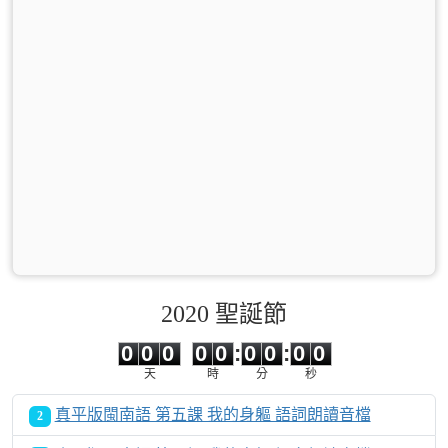
2020 聖誕節
0
0
0
0
0
0
0
0
0
0
0
0
0
0
:
0
0
:
0
0
天
時
分
秒
真平版閩南語 第五課 我的身軀 語詞朗讀音檔
2