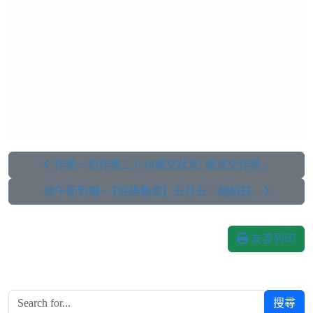
作業一和作業二 6/18繳交狀況: 還沒交作業...
端午節到囉~【俗語動畫】五月五，龍船鼓...
友善列印
搜尋