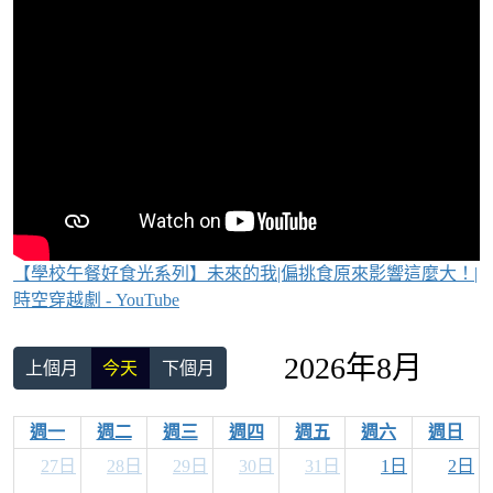
【學校午餐好食光系列】未來的我|偏挑食原來影響這麼大！|
時空穿越劇 - YouTube
2026年8月
上個月
今天
下個月
週一
週二
週三
週四
週五
週六
週日
27日
28日
29日
30日
31日
1日
2日