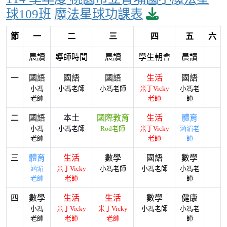
download pd
球109班
魔法星球功課表
節
一
二
三
四
五
六
晨讀
導師時間
晨讀
學生朝會
晨讀
一
國語
國語
國語
生活
國語
小馮
小馮老師
小馮老師
米丁Vicky
小馮老
老師
老師
師
二
國語
本土
國際教育
生活
體育
小馮
小馮老師
Rod老師
米丁Vicky
涵湄老
老師
老師
師
三
體育
生活
數學
國語
數學
涵湄
米丁Vicky
小馮老師
小馮老師
小馮老
老師
老師
師
四
數學
生活
生活
數學
健康
小馮
米丁Vicky
米丁Vicky
小馮老師
小馮老
老師
老師
老師
師