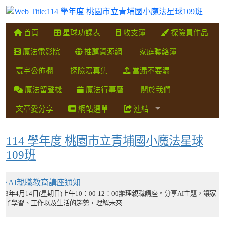
114
首頁
星球功課表
收支簿
探險員作品
魔法電影院
推薦資源網
家庭聯絡簿
寰宇公佈欄
探險寫真集
當漏不要漏
魔法留聲機
魔法行事曆
關於我們
文章愛分享
網站選單
連結
114 學年度 桃園市立青埔國小魔法星球
109班
職教育講座通知
202
日(星期日)上午10：00-12：00辦理親職講座。分享AI主題，讓家
【生
作以及生活的趨勢，理解未來...
子)