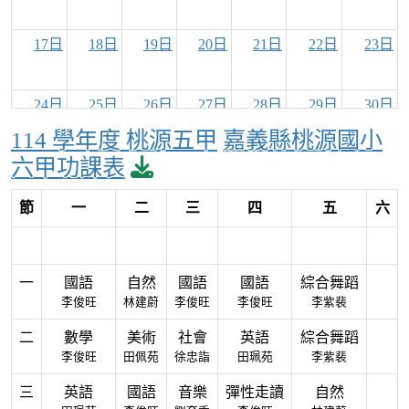
17日
18日
19日
20日
21日
22日
23日
24日
25日
26日
27日
28日
29日
30日
114 學年度 桃源五甲
嘉義縣桃源國小
download pdf
六甲功課表
31日
1日
2日
3日
4日
5日
6日
節
一
二
三
四
五
六
一
國語
自然
國語
國語
綜合舞蹈
李俊旺
林建蔚
李俊旺
李俊旺
李紫裴
二
數學
美術
社會
英語
綜合舞蹈
李俊旺
田佩苑
徐忠詣
田珮苑
李紫裴
三
英語
國語
音樂
彈性走讀
自然