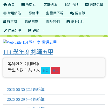
首頁
功課表
文章列表
最新消息
網站選單
常用網站
聯絡簿
檔案下載
留言簿
行事曆
活動剪影
關於我們
線上影片
作品分享
連結
114 學年度 桃源五甲
114 學年度 桃源五甲
導師姓名：阿旺師
學生人數： 共 3 人
2
1
2026-06-30 (二) 聯絡簿
2026-06-29 (一) 聯絡簿