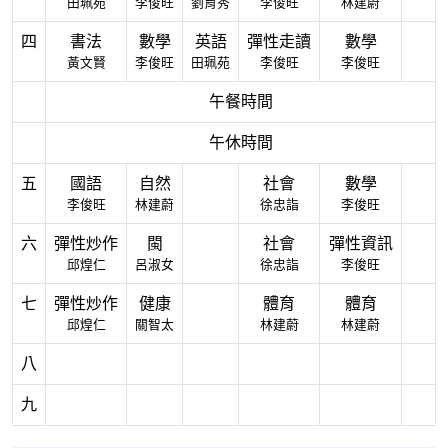
田珮苑
李俊旺
劉育秀
李俊旺
林建蔚
四
書法
數學
英語
彈性走讀
數學
黃文賢
李俊旺
田珮苑
李俊旺
李俊旺
午餐時間
午休時間
五
國語
自然
社會
數學
李俊旺
林建蔚
徐忠詣
李俊旺
六
彈性炒作
閩
社會
彈性資訊
邱煌仁
呂淑女
徐忠詣
李俊旺
七
彈性炒作
健康
體育
體育
邱煌仁
關智太
林建蔚
林建蔚
八
九