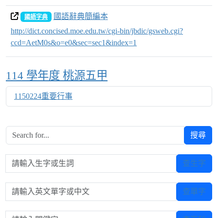
國語辭典簡編本
國語字典
http://dict.concised.moe.edu.tw/cgi-bin/jbdic/gsweb.cgi?
ccd=AetM0s&o=e0&sec=sec1&index=1
Over View
114 學年度 桃源五甲
1150224重要行事
搜尋
請輸入生字或生詞
查生字
請輸入英文單字或中文
查單字
請輸入關鍵字