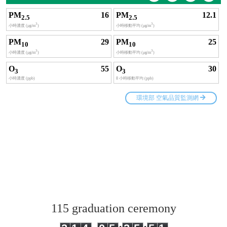
115 graduation ceremony
3
1
4
0
5
3
5
5
1