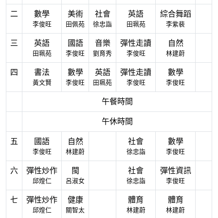
二
數學
美術
社會
英語
綜合舞蹈
李俊旺
田佩苑
徐忠詣
田珮苑
李紫裴
三
英語
國語
音樂
彈性走讀
自然
田珮苑
李俊旺
劉育秀
李俊旺
林建蔚
四
書法
數學
英語
彈性走讀
數學
黃文賢
李俊旺
田珮苑
李俊旺
李俊旺
午餐時間
午休時間
五
國語
自然
社會
數學
李俊旺
林建蔚
徐忠詣
李俊旺
六
彈性炒作
閩
社會
彈性資訊
邱煌仁
呂淑女
徐忠詣
李俊旺
七
彈性炒作
健康
體育
體育
邱煌仁
關智太
林建蔚
林建蔚