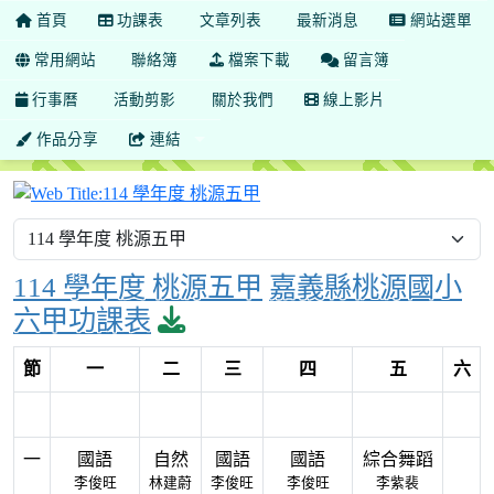
首頁
功課表
文章列表
最新消息
網站選單
常用網站
聯絡簿
檔案下載
留言簿
行事曆
活動剪影
關於我們
線上影片
作品分享
連結
114 學年度 桃源五甲
114 學年度 桃源五甲
嘉義縣桃源國小
download pdf
六甲功課表
節
一
二
三
四
五
六
一
國語
自然
國語
國語
綜合舞蹈
李俊旺
林建蔚
李俊旺
李俊旺
李紫裴