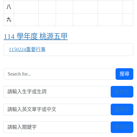
八
九
Over View
114 學年度 桃源五甲
1150224重要行事
搜尋
請輸入生字或生詞
查生字
請輸入英文單字或中文
查單字
請輸入關鍵字
查百科