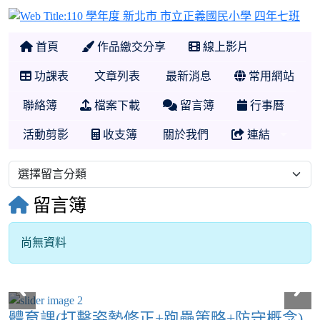
11
首頁
作品繳交分享
線上影片
功課表
文章列表
最新消息
常用網站
聯絡簿
檔案下載
留言簿
行事曆
活動剪影
收支簿
關於我們
連結
留言簿
尚無資料
體育課(打擊姿勢修正+跑壘策略+防守概念)