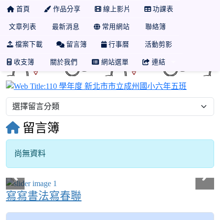
首頁
作品分享
線上影片
功課表
文章列表
最新消息
常用網站
聯絡簿
檔案下載
留言簿
行事曆
活動剪影
收支簿
關於我們
網站選單
連結
110 學
留言簿
尚無資料
寫寫書法寫春聯