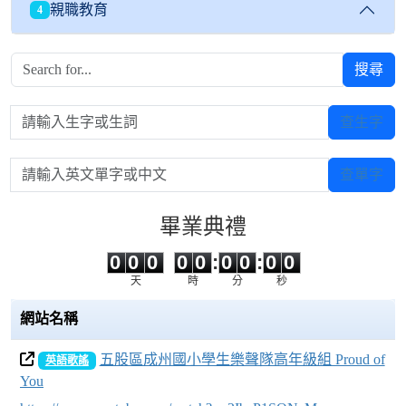
親職教育
4
搜尋
請輸入生字或生詞
查生字
請輸入英文單字或中文
查單字
畢業典禮
0
0
0
0
0
0
0
0
0
0
0
0
0
0
:
0
0
:
0
0
天
時
分
秒
網站名稱
五股區成州國小學生樂聲隊高年級組 Proud of
英語歌謠
You