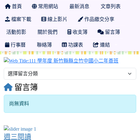
首頁
常用網站
最新消息
文章列表
檔案下載
線上影片
作品繳交分享
活動剪影
關於我們
收支簿
留言簿
行事曆
聯絡簿
功課表
連結
111 學
留言簿
尚無資料
週三閱讀