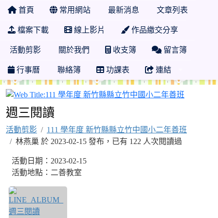
首頁
常用網站
最新消息
文章列表
檔案下載
線上影片
作品繳交分享
活動剪影
關於我們
收支簿
留言簿
行事曆
聯絡簿
功課表
連結
111 學
週三閱讀
活動剪影
111 學年度 新竹縣縣立竹中國小二年善班
林燕巢 於 2023-02-15 發布，已有 122 人次閱讀過
活動日期：2023-02-15
活動地點：二善教室