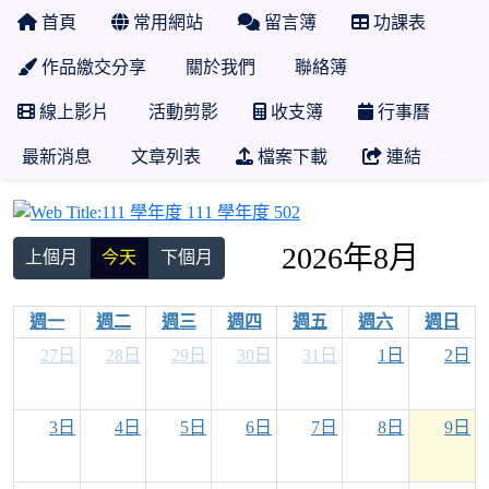
首頁
常用網站
留言簿
功課表
作品繳交分享
關於我們
聯絡簿
線上影片
活動剪影
收支簿
行事曆
最新消息
文章列表
檔案下載
連結
111 學年度 111 學年度 5
2026年8月
上個月
今天
下個月
週一
週二
週三
週四
週五
週六
週日
27日
28日
29日
30日
31日
1日
2日
3日
4日
5日
6日
7日
8日
9日