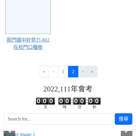
照門國中好努力-802
在校門口種樹
第一頁
上一頁
(目前頁次)
«
‹
1
2
›
»
2022,111年會考
0
0
0
0
0
0
0
0
0
0
0
0
0
0
:
0
0
:
0
0
天
時
分
秒
搜尋