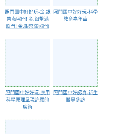
照門國中好好玩-金.銀
照門國中好好玩-科學
幣滿照門! 金.銀幣滿
教育嘉年華
照門! 金.銀幣滿照門!
76149
76140
照門國中好好玩-應用
照門國中好認真-新生
科學原理呈現許願的
醫專參訪
魔術
76134