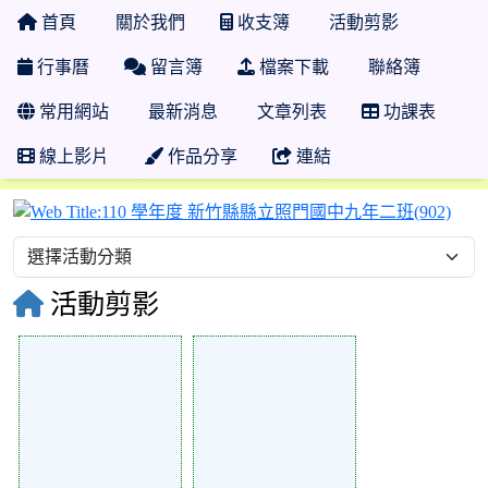
首頁
關於我們
收支簿
活動剪影
行事曆
留言簿
檔案下載
聯絡簿
常用網站
最新消息
文章列表
功課表
線上影片
作品分享
連結
11
活動剪影
76151
76150