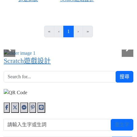
(目前頁次)
«
‹
1
›
»
Scratch遊戲設計
搜尋
請輸入生字或生詞
查生字