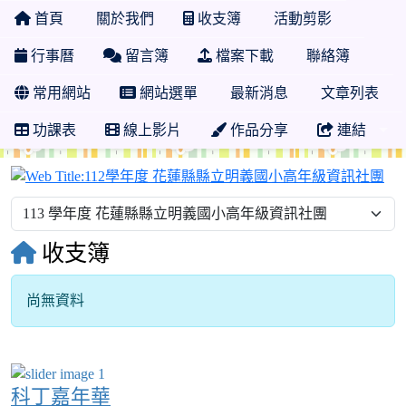
首頁
關於我們
收支簿
活動剪影
行事曆
留言簿
檔案下載
聯絡簿
常用網站
網站選單
最新消息
文章列表
功課表
線上影片
作品分享
連結
1
收支簿
尚無資料
科丁嘉年華