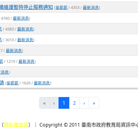
:59 因設備維護暫時停止服務通知
(
吳凱凱
/ 4353 /
最新消息
)
 4760 /
最新消息
)
凱
/ 4383 /
最新消息
)
凱
/ 3010 /
最新消息
)
17 /
最新消息
)
凱
/ 1219 /
最新消息
)
新消息
)
請
(
吳凱凱
/ 1626 /
最新消息
)
(目前頁次)
下一頁
最後頁
«
‹
1
2
›
»
 （
隱私權政策
）｜ Copyright © 2011 臺南市政府教育局資訊中心 All