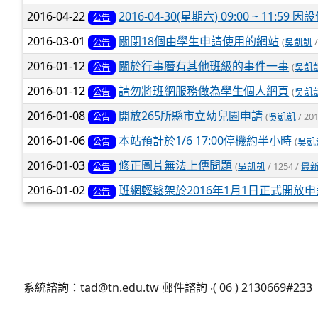
2016-04-22
2016-04-30(星期六) 09:00 ~ 11
公告
2016-03-01
關閉18個由學生申請使用的網站
(
吳凱凱
/
公告
2016-01-12
關於行事曆有其他班級的事件一事
(
吳凱
公告
2016-01-12
請勿將班網服務做為學生個人網頁
(
吳凱
公告
2016-01-08
開放265所縣市立幼兒園申請
(
吳凱凱
/ 20
公告
2016-01-06
本站預計於1/6 17:00停機約半小時
(
吳凱
公告
2016-01-03
修正圖片無法上傳問題
(
吳凱凱
/ 1254 /
最
公告
2016-01-02
班網輕鬆架於2016年1月1日正式開放申
公告
系統諮詢：tad@tn.edu.tw 郵件諮詢 ‧( 06 ) 2130669#233