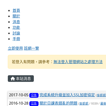
首頁
關於
消息
功能
討論
手冊
立即使用
班網一覽
若登入有問題，請參考：
無法登入管理網站之處理方法
本站消息
文章列表
2017-10-05
完成系統升級並加入SSL加密協定
(
吳凱
公告
2016-10-28
關於日課表錯亂的問題
(
吳凱凱
/ 9339 /
最
公告