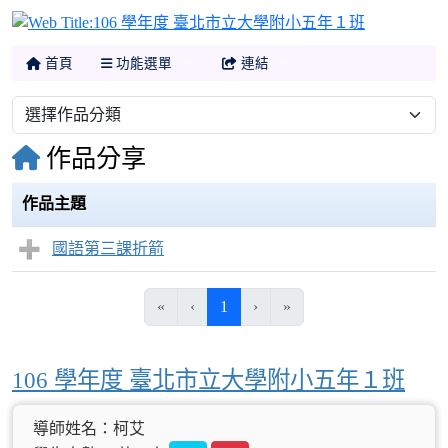
106 學年
首頁
功能選單
連結
作品分享
作品主題
國語第三課折箭
(目前頁次)
«
‹
1
›
»
106 學年度 臺北市立大學附小五年１班
導師姓名：柯艾