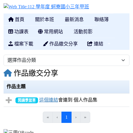
112 學年度 蚵寮國
首頁
關於本班
最新消息
聯絡簿
功課表
常用網站
活動剪影
檔案下載
作品繳交分享
連結
作品繳交分享
作品主題
這個連結
會連到 個人作品集
閱讀學習單
(目前頁次)
«
‹
1
›
»