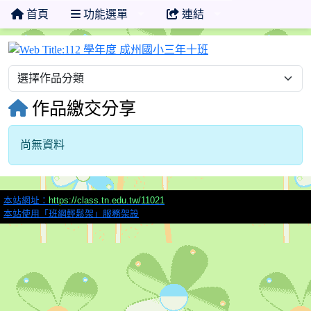
首頁
功能選單
連結
112 學年度 成州國
作品繳交分享
尚無資料
本站網址：
https://class.tn.edu.tw/11021
本站使用「班網輕鬆架」服務架設