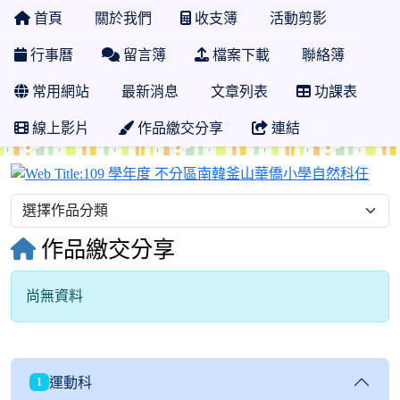
首頁
關於我們
收支簿
活動剪影
行事曆
留言簿
檔案下載
聯絡簿
常用網站
最新消息
文章列表
功課表
線上影片
作品繳交分享
連結
10
作品繳交分享
尚無資料
運動科
1