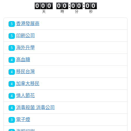
0
0
0
0
0
:
0
0
:
0
0
天
時
分
秒
香港發展商
5
印刷公司
5
海外升學
5
高血糖
4
移民台灣
4
加拿大移民
4
情人節花
4
消毒殺菌 消毒公司
4
電子煙
3