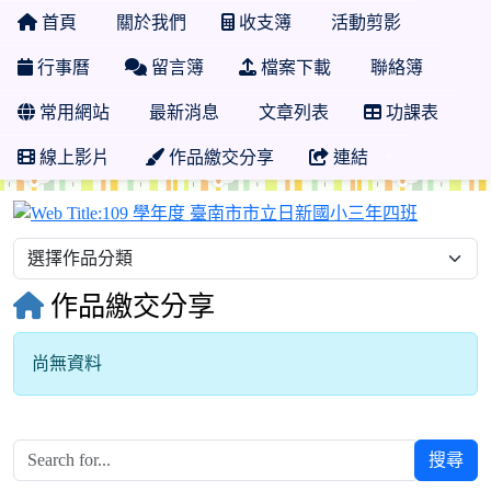
首頁
關於我們
收支簿
活動剪影
行事曆
留言簿
檔案下載
聯絡簿
常用網站
最新消息
文章列表
功課表
線上影片
作品繳交分享
連結
109 
作品繳交分享
尚無資料
搜尋