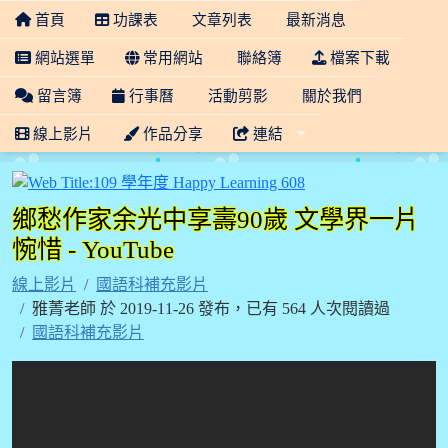
首頁
功課表
文章列表
最新消息
網站選單
常用網站
聯絡簿
檔案下載
留言簿
行事曆
活動剪影
關於我們
線上影片
作品分享
連結
109 學年度 Happy Lea
鄉愁作家余光中享壽90歲 文學界一片
惋惜 - YouTube
線上影片
國語科補充影片
雅菁老師 於 2019-11-26 發布，已有 564 人次閱讀過
國語科補充影片