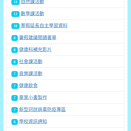
自然課活動
13
數學課活動
13
寒假延長自主學習資料
10
暑假建議閱讀書單
8
健康科補充影片
8
社會課活動
8
音樂課活動
7
健康飲食
7
畢業小書製作
7
新型冠狀病毒防疫專區
7
學校資訊通知
6