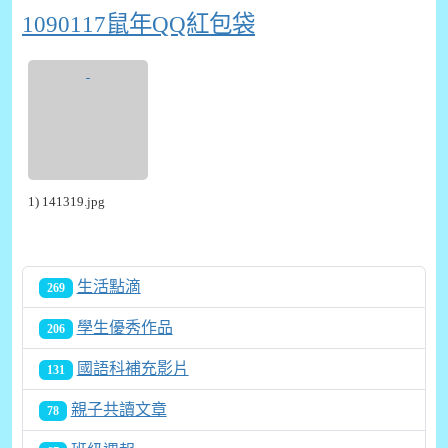
1090117鼠年QQ紅包袋
1) 141319.jpg
生活點滴
269
學生優秀作品
206
國語科補充影片
131
親子共讀文章
78