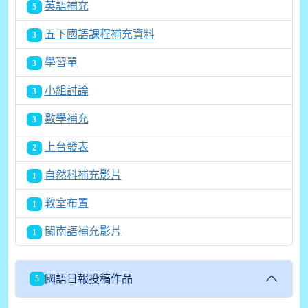
英語補充
5
五下國語課程補充資料
3
學習單
3
小組討論
3
數學補充
3
上台發表
2
自然科補充影片
1
教室布置
1
閩南語補充影片
1
國語日報投稿作品
5