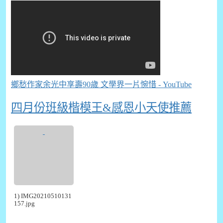
鄉愁作家余光中享壽90歲 文學界一片惋惜 - YouTube
四月份班級楷模王&感恩小天使推薦
1) IMG20210510131
157.jpg