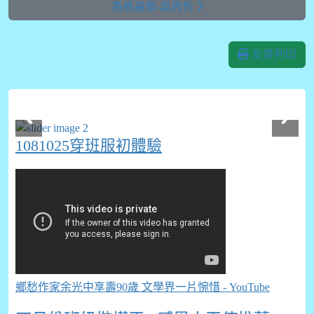
為善最樂-吳芮忻
友善列印
1081025穿班服初體驗
鄉愁作家余光中享壽90歲 文學界一片惋惜 - YouTube