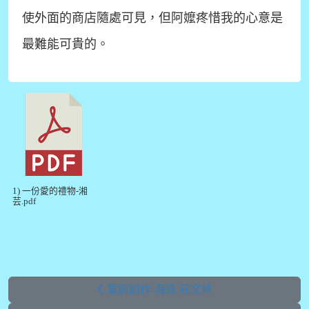
使外面的商店隨處可見，但阿嬤疼惜我的心意是
最難能可貴的。
1) 一份愛的禮物-湘
芸.pdf
童詩創作-海豚 莊文綺