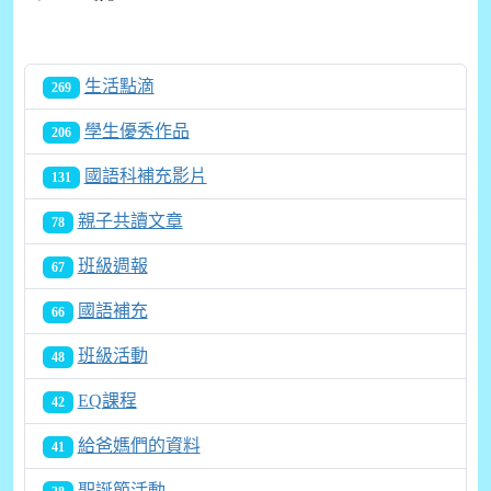
生活點滴
269
學生優秀作品
206
國語科補充影片
131
親子共讀文章
78
班級週報
67
國語補充
66
班級活動
48
EQ課程
42
給爸媽們的資料
41
聖誕節活動