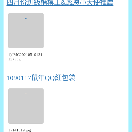
四月份班級楷模王&感恩小天使推薦
1) IMG20210510131
157.jpg
1090117鼠年QQ紅包袋
1) 141319.jpg