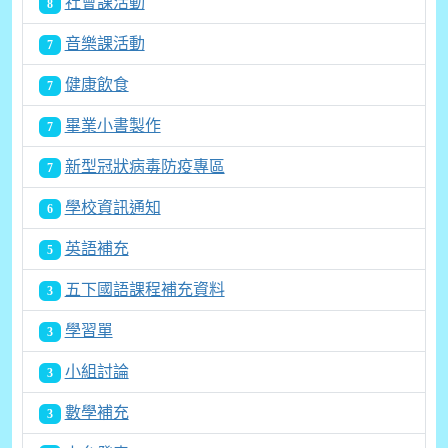
社會課活動
8
音樂課活動
7
健康飲食
7
畢業小書製作
7
新型冠狀病毒防疫專區
7
學校資訊通知
6
英語補充
5
五下國語課程補充資料
3
學習單
3
小組討論
3
數學補充
3