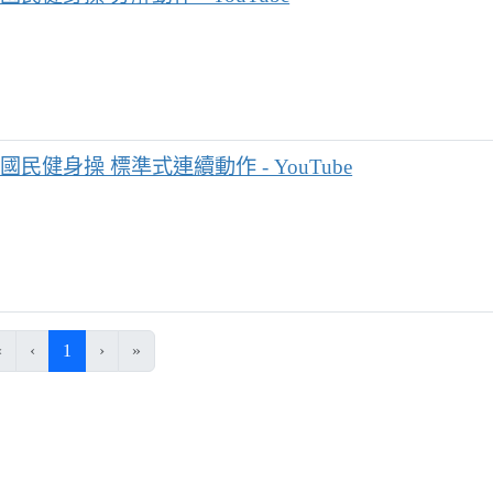
國民健身操 標準式連續動作 - YouTube
(目前頁次)
«
‹
1
›
»