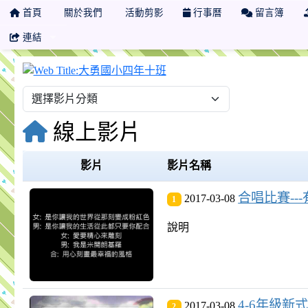
首頁
關於我們
活動剪影
行事曆
留言簿
連結
大勇國小四年十班
線上影片
影片
影片名稱
合唱比賽---有
2017-03-08
1
說明
4-6年級新式
2017-03-08
2