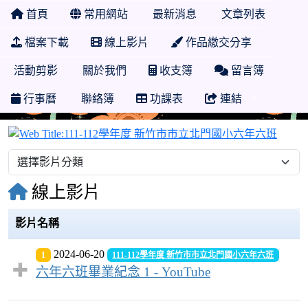
首頁
常用網站
最新消息
文章列表
檔案下載
線上影片
作品繳交分享
活動剪影
關於我們
收支簿
留言簿
行事曆
聯絡簿
功課表
連結
111
線上影片
影片名稱
2024-06-20
1
111-112學年度 新竹市市立北門國小六年六班
六年六班畢業紀念 1 - YouTube